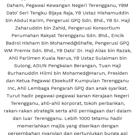
Daham, Pegawai Kewangan Negeri Terengganu, YBM
Dato’ Seri Tengku Bijaya Raja, YB Ustaz Hishamuddin
bin Abdul Karim, Pengerusi GPQ Sdn. Bhd., YB Sr. Haji
Zaharuddin bin Zahid, Pengerusi Konsortium
Perumahan Rakyat Terengganu Sdn. Bhd., Encik
Badrol Hisham bin Mohamed@Shafie, Pengerusi GPQ
WM Premix Sdn. Bhd., YB Dato' Dr. Haji Alias bin Razak,
Ahli Parlimen Kuala Nerus, YB Ustaz Sulaiman bin
Sulong, ADUN Pengkalan Berangan, Tuan Haji
Burhanuddin Hilmi bin Mohamed@Harun, Presiden
dan Ketua Pegawai Eksekutif Kumpulan Terengganu
Inc, Ahli Lembaga Pengarah GPQ dan anak syarikat.
Turut hadir pegawai-pegawai kanan Kerajaan Negeri
Terengganu, ahli-ahli korporat, tokoh perbankan,
rakan-rakan strategik serta ahli perniagaan dari dalam
dan luar Terengganu. Lebih 1000 tetamu hadir
memeriahkan majlis yang diserikan dengan
persembahan nyanyian dan pertunjukan bunga api