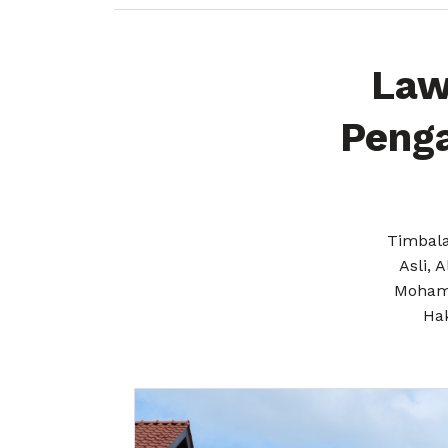
Law
Penga
Timbala
Asli, 
Mohama
Hak