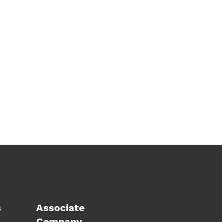
s
Associate
Company