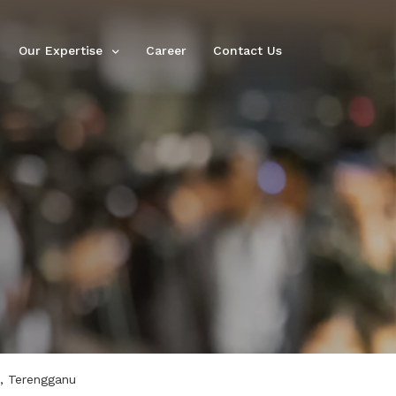
Our Expertise
Career
Contact Us
, Terengganu