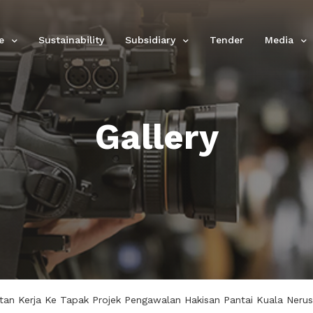
e
Sustainability
Subsidiary
Tender
Media
Gallery
an Kerja Ke Tapak Projek Pengawalan Hakisan Pantai Kuala Nerus