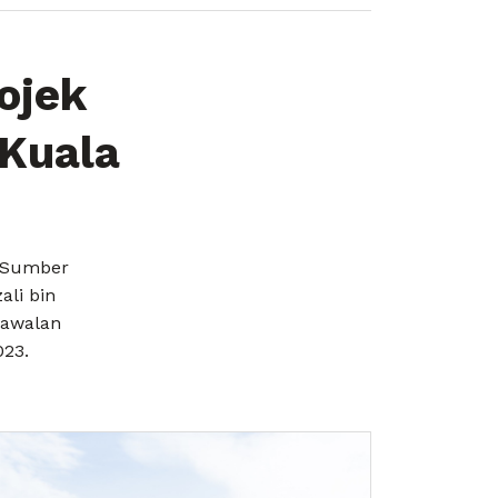
ojek
 Kuala
n Sumber
ali bin
gawalan
023.