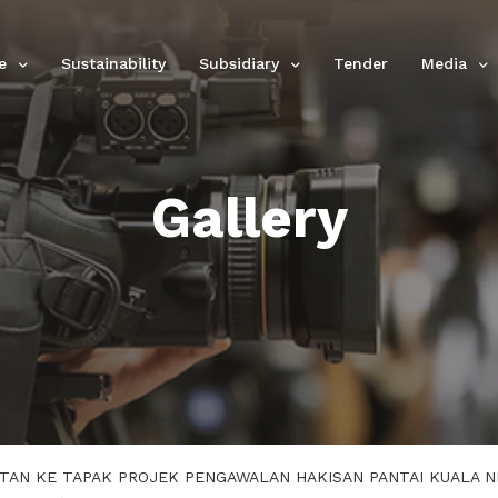
e
Sustainability
Subsidiary
Tender
Media
Gallery
TAN KE TAPAK PROJEK PENGAWALAN HAKISAN PANTAI KUALA N