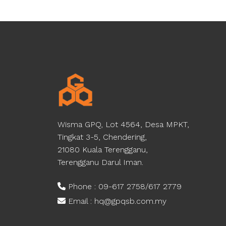
Wisma GPQ, Lot 4564, Desa MPKT,
Tingkat 3-5, Chendering,
21080 Kuala Terengganu,
Terengganu Darul Iman.
Phone : 09-617 2758/617 2779
Email : hq@gpqsb.com.my