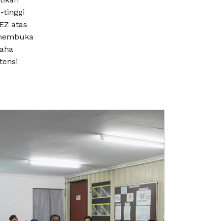
-tinggi
EZ atas
t membuka
saha
ensi