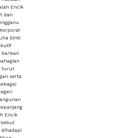
alah Encik
at dan
rengganu
 Korporat
ha binti
kutif
 barisan
bahagian
 turut
gan serta
ebagai
egeri
bangunan
Sepanjang
eh Encik
rsebut
 dihadapi
tikan