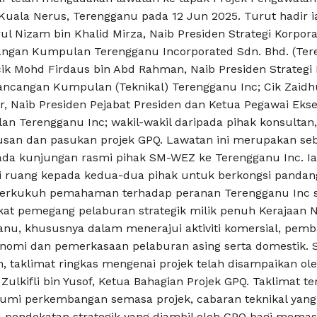
 Kuala Nerus, Terengganu pada 12 Jun 2025. Turut hadir i
ul Nizam bin Khalid Mirza, Naib Presiden Strategi Korpor
ngan Kumpulan Terengganu Incorporated Sdn. Bhd. (Te
cik Mohd Firdaus bin Abd Rahman, Naib Presiden Strategi
ancangan Kumpulan (Teknikal) Terengganu Inc; Cik Zaidhu
, Naib Presiden Pejabat Presiden dan Ketua Pegawai Ekse
n Terengganu Inc; wakil-wakil daripada pihak konsultan,
san dan pasukan projek GPQ. Lawatan ini merupakan se
ada kunjungan rasmi pihak SM-WEZ ke Terengganu Inc. Ia
ruang kepada kedua-dua pihak untuk berkongsi pandan
rkukuh pemahaman terhadap peranan Terengganu Inc s
ikat pemegang pelaburan strategik milik penuh Kerajaan N
anu, khususnya dalam menerajui aktiviti komersial, pem
onomi dan pemerkasaan pelaburan asing serta domestik. 
, taklimat ringkas mengenai projek telah disampaikan ol
Zulkifli bin Yusof, Ketua Bahagian Projek GPQ. Taklimat te
mi perkembangan semasa projek, cabaran teknikal yang
a pendekatan strategik yang diambil oleh GPQ bagi memas