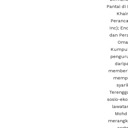
Pantai di
Khair
Peranca
Inc); En
dan Per
Omar
Kumpula
penguru
darip
memberi 
mempe
syar
Terengg
sosio-ek
lawatan
Mohd 
merangku
sert