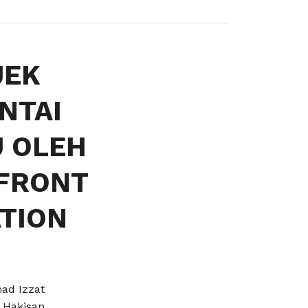
JEK
NTAI
U OLEH
RFRONT
TION
ad Izzat
 Hakisan