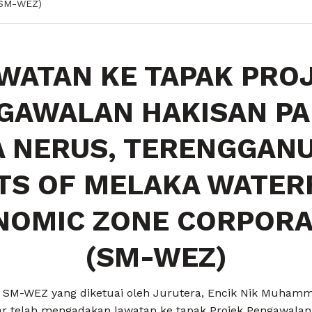
SM-WEZ)
WATAN KE TAPAK PRO
GAWALAN HAKISAN PA
 NERUS, TERENGGAN
TS OF MELAKA WATE
NOMIC ZONE CORPORA
(SM-WEZ)
i SM-WEZ yang diketuai oleh Jurutera, Encik Nik Muhamm
ar telah mengadakan lawatan ke tapak Projek Pengawalan