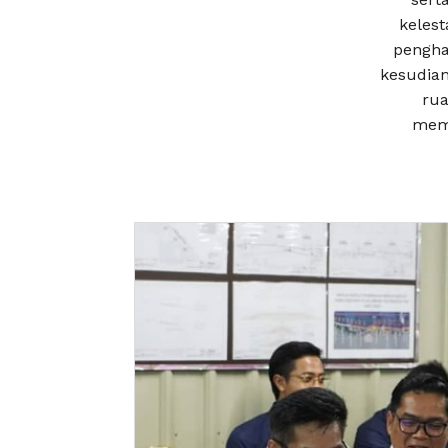
kelest
pengha
kesudian
rua
mem